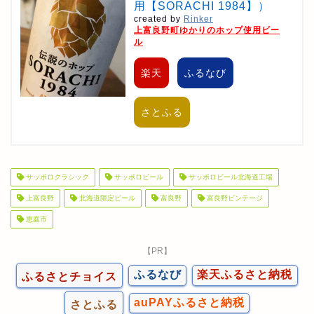
用【SORACHI 1984】）
created by
Rinker
上富良野町ゆかりのホップ使用ビー
ル
楽天
ふるなび
さとふる
サッポロクラシック
サッポロビール
サッポロビール北海道工場
上富良野
北海道限定ビール
富良野
富良野ビンテージ
恵庭市
【PR】
ふるなび
楽天ふるさと納税
ふるさとチョイス
auPAYふるさと納税
さとふる