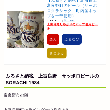
【ふるさと納税】北海道上
富良野町のビール（サッポ
ロクラシック 町内産ホッ
プを一部使用）
created by
Rinker
上富良野町ゆかりのホップ使用ビー
ル
楽天
ふるなび
さとふる
ふるさと納税 上富良野 サッポロビールの
SORACHI 1984
富良野市の隣
上富良野町はラベンダーの発祥の地