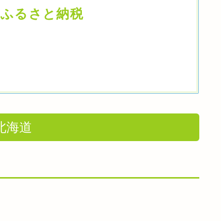
めふるさと納税
道
み
北海道